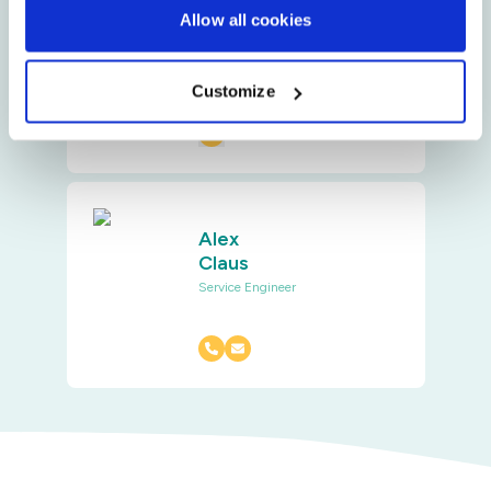
Allow all cookies
Jos
Knulst
Procurement Manager
Customize
Starch Recovery Service
Alex
Claus
Service Engineer