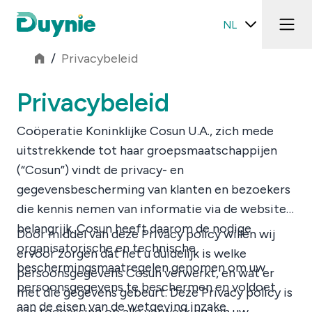
NL
/
Privacybeleid
Privacybeleid
Coöperatie Koninklijke Cosun U.A., zich mede
uitstrekkende tot haar groepsmaatschappijen
(“Cosun”) vindt de privacy- en
gegevensbescherming van klanten en bezoekers
die kennis nemen van informatie via de website
belangrijk. Cosun heeft daarom de nodige
Door middel van deze Privacy policy willen wij
organisatorische en technische
ervoor zorgen dat het u duidelijk is welke
beschermingsmaatregelen genomen om uw
persoonsgegevens Cosun verwerkt, en wat er
persoonsgegevens te beschermen en voldoet
met die gegevens gebeurt. Deze Privacy policy is
aan de eisen van de wetgeving inzake