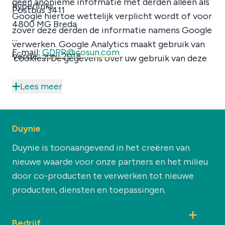
geen anonieme informatie met derden alleen als
hyperlinks.
Postbus 3411
Google hiertoe wettelijk verplicht wordt of voor
4800 MG Breda
zover deze derden de informatie namens Google
verwerken. Google Analytics maakt gebruik van
E-mail:
GDPR@cosun.com
Versie: april 2018
'cookies'. De gegevens over uw gebruik van deze
website die via de cookies worden verzameld,
worden naar een server van Google in de VS
Lees meer
verstuurd en daar opgeslagen. Uw IP-adres wordt
nadrukkelijk niet meegegeven. Google stelt zich
te houden aan de Privacy Shield principles en is
Duynie
aangesloten bij het Privacy Shield-programma
Duynie is toonaangevend in het creëren van
van het Amerikaanse Ministerie van Handel. Dit
nieuwe waarde voor onze partners en het milieu
houdt in dat er sprake is van een passend
door co-producten te verwerken tot nieuwe
beschermingsniveau voor de verwerking van
producten, diensten en toepassingen.
eventuele persoonsgegevens. Google neemt de
privacyprincipes van de Amerikaanse 'Safe
Bedrijf