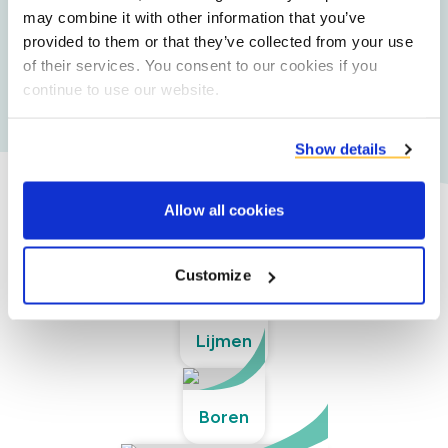
may combine it with other information that you’ve
4. Verpakking en verzending
provided to them or that they’ve collected from your use
Tot slot wordt het product wereldwijd verpakt en
of their services. You consent to our cookies if you
verzonden in bulk, grote zakken of papieren zakken
continue to use our website.
volgens de wensen van de klant.
Show details
Allow all cookies
Onze technische
onderdelen
Customize
Lijmen
Boren