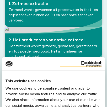
1. Zetmeelextractie
Zetmeel wordt gewonnen uit proceswater in friet- en
chipsfabrieken binnen de EU en naar onze fabrieken
vervoerd.
2. Het produceren van native zetmeel
Het zetmeel wordt gezeefd, gewassen, geraffineerd
en tot poeder gedroogd. Het is nu inheemse
aardappelzetmeel.
3. Zetmeelmodificatie
This website uses cookies
In de meeste toepassingen wordt zetmeel aangepast
om specifieke eigenschappen te bereiken die voldoen
We use cookies to personalise content and ads, to
aan de prestatie-eisen van de klant.
provide social media features and to analyse our traffic.
We also share information about your use of our site with
our social media, advertising and analytics partners who