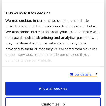
This website uses cookies
We use cookies to personalise content and ads, to
provide social media features and to analyse our traffic.
We also share information about your use of our site with
Spełnianie rządowych celów w zakresie
our social media, advertising and analytics partners who
walki ze zmianami klimatu
may combine it with other information that you’ve
provided to them or that they’ve collected from your use
Our sustainability value
of their services. You consent to our cookies if you
continue to use our website.
Show details
Allow all cookies
Customize