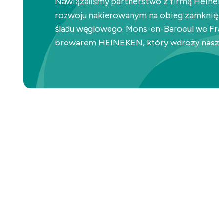
Nawiązaliśmy partnerstwo z firmą Heine
rozwoju nakierowanym na obieg zamknięty
śladu węglowego. Mons-en-Baroeul we Fr
browarem HEINEKEN, który wdroży naszą