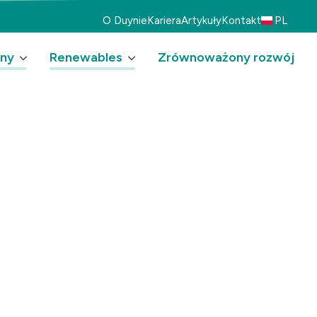
O Duynie
Kariera
Artykuły
Kontakt
PL
zny
Renewables
Zrównoważony rozwój