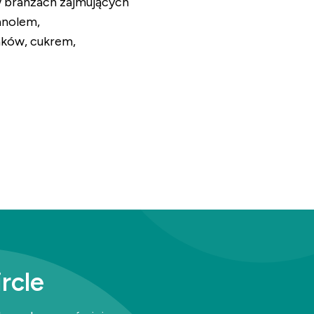
w branżach zajmujących
anolem,
ków, cukrem,
rcle