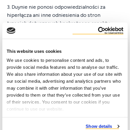
3. Duynie nie ponosi odpowiedzialności za
hiperłącza ani inne odniesienia do stron
trzecich dotyczących konkretnego aspektu
tej strony.
4. Pobieranie informacji lub innych
materiałów udostępnianych na tej stronie
This website uses cookies
odbywa się na własne ryzyko. Ponosisz
We use cookies to personalise content and ads, to
odpowiedzialność za wszelkie uszkodzenia
provide social media features and to analyse our traffic.
systemu komputerowego lub utratę danych w
We also share information about your use of our site with
our social media, advertising and analytics partners who
wyniku pobrania.
may combine it with other information that you’ve
5. Prawa autorskie do treści, obrazu, projektu i
provided to them or that they’ve collected from your use
oprogramowania tej strony internetowej
of their services. You consent to our cookies if you
należą do Duynie. Nieautoryzowane lub
continue to use our website.
niewłaściwe użycie strony internetowej lub jej
zawartości może prowadzić do naruszenia
Show details