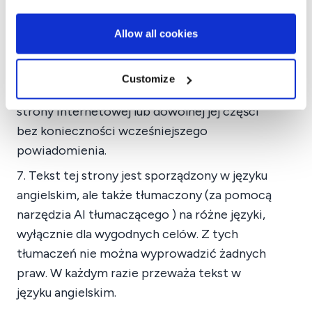
praw własności intelektualnej. Jesteś
odpowiedzialny za wszystko, co wysyłasz z tej
Allow all cookies
strony.
6. Duynie zastrzega sobie prawo do odmowy,
Customize
zakazu lub ograniczenia dostępu osoby do
strony internetowej lub dowolnej jej części
bez konieczności wcześniejszego
powiadomienia.
7. Tekst tej strony jest sporządzony w języku
angielskim, ale także tłumaczony (za pomocą
narzędzia AI tłumaczącego ) na różne języki,
wyłącznie dla wygodnych celów. Z tych
tłumaczeń nie można wyprowadzić żadnych
praw. W każdym razie przeważa tekst w
języku angielskim.