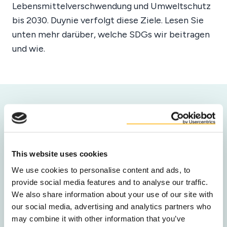
Lebensmittelverschwendung und Umweltschutz
bis 2030. Duynie verfolgt diese Ziele. Lesen Sie
unten mehr darüber, welche SDGs wir beitragen
und wie.
Unser Einfluss auf die SDGs
Duynies technische Lösungen tragen zu den
folgenden Zielen für nachhaltige Entwicklung
This website uses cookies
bei:
We use cookies to personalise content and ads, to
provide social media features and to analyse our traffic.
We also share information about your use of our site with
our social media, advertising and analytics partners who
SDG 2
may combine it with other information that you’ve