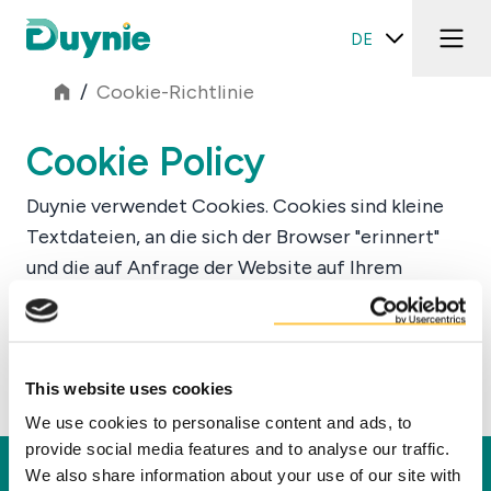
DE
/
Cookie-Richtlinie
Cookie Policy
Duynie verwendet Cookies. Cookies sind kleine
Textdateien, an die sich der Browser "erinnert"
und die auf Anfrage der Website auf Ihrem
Computer, Tablet, Mobiltelefon und / oder
anderen Geräten gespeichert werden. Wir
verwenden Cookies, um unsere Website zu
Weiterlesen
This website uses cookies
verbessern und zu analysieren.
Cookies zur Analyse und Verbesserung unserer
We use cookies to personalise content and ads, to
provide social media features and to analyse our traffic.
Website:
We also share information about your use of our site with
Duynie