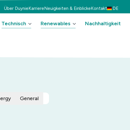
Über Duynie
Karriere
Neuigkeiten & Einblicke
Kontakt
DE
Technisch
Renewables
Nachhaltigkeit
ergy
General