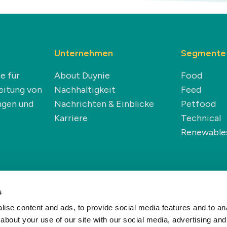
Unternehmen
Segmente
e für
About Duynie
Food
eitung von
Nachhaltigkeit
Feed
ngen und
Nachrichten & Einblicke
Petfood
Karriere
Technical
Renewable
s
hutzrichtlinie
Cookie-Richtlinie
Haftungsausschluss
Allgemeine 
ise content and ads, to provide social media features and to anal
about your use of our site with our social media, advertising and