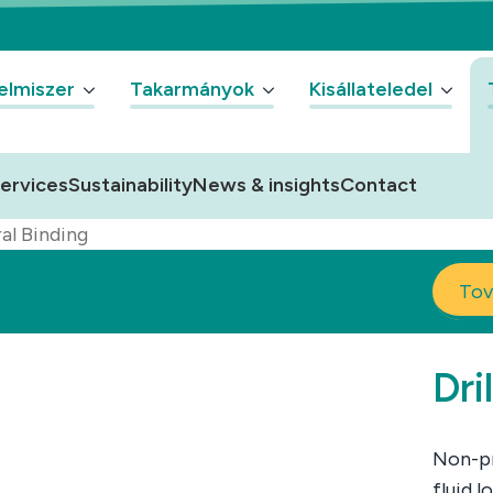
elmiszer
Takarmányok
Kisállateledel
ervices
Sustainability
News & insights
Contact
ral Binding
Tov
Dri
Non-pr
fluid l