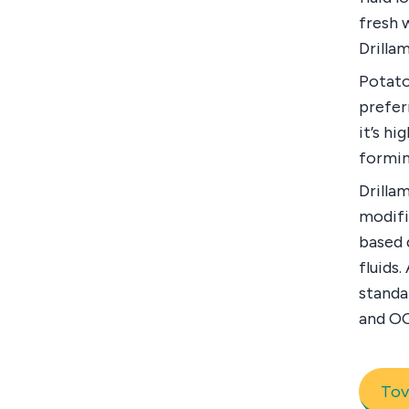
fresh 
Drillam
Potato
prefer
it’s hi
formin
Drilla
modifi
based 
fluids.
standa
and O
Tov