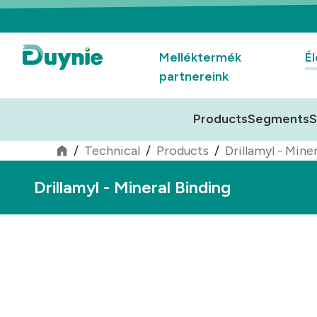
Melléktermék
Él
partnereink
Products
Segments
S
/
Technical
/
Products
/
Drillamyl - Mine
Drillamyl - Mineral Binding