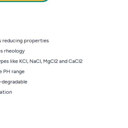
ss reducing properties
es rheology
pes like KCl, NaCl, MgCl2 and CaCl2
e PH range
o-degradable
ation