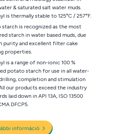
water & saturated salt water muds.
yl is thermally stable to 125°C / 257°F.
 starch is recognized as the most
red starch in water based muds, due
gh purity and excellent filter cake
g properties.
myl is a range of non-ionic 100 %
ed potato starch for use in all water-
drilling, completion and stimulation
 All our products exceed the industry
rds laid down in API 13A, ISO 13500
CMA DFCP5.
ábbi információ