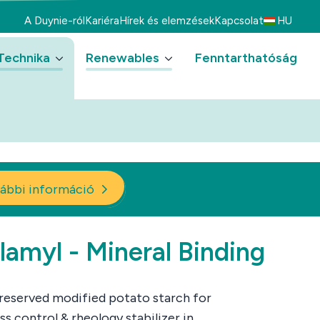
A Duynie-ról
Kariéra
Hírek és elemzések
Kapcsolat
HU
Technika
Renewables
Fenntarthatóság
ábbi információ
llamyl - Mineral Binding
eserved modified potato starch for
oss control & rheology stabilizer in