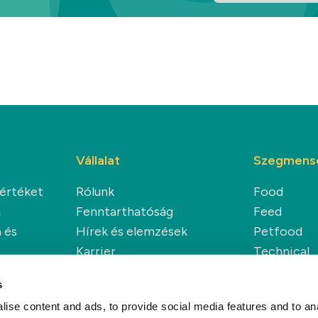
Vállalat
Szegmens
 értéket
Rólunk
Food
a
Fenntarthatóság
Feed
 és
Hírek és elemzések
Petfood
Karrier
Technical
Renewable
s
ise content and ads, to provide social media features and to anal