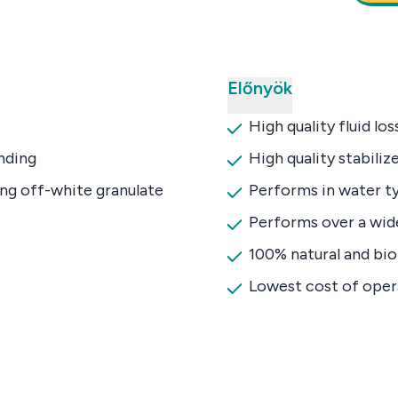
Előnyök
High quality fluid lo
nding
High quality stabiliz
ng off-white granulate
Performs in water ty
Performs over a wid
100% natural and bi
Lowest cost of oper