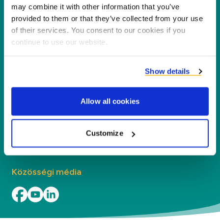
számára a melléktermékek új termékekké,
may combine it with other information that you’ve
provided to them or that they’ve collected from your use
szolgáltatásokká és alkalmazásokká történő
of their services. You consent to our cookies if you
feldolgozásával.
continue to use our website.
Vállalat
Show details
Szegmensek
Allow all cookies
Kapcsolat
Customize
Keresse meg a helyi irodánkat
Közösségi média