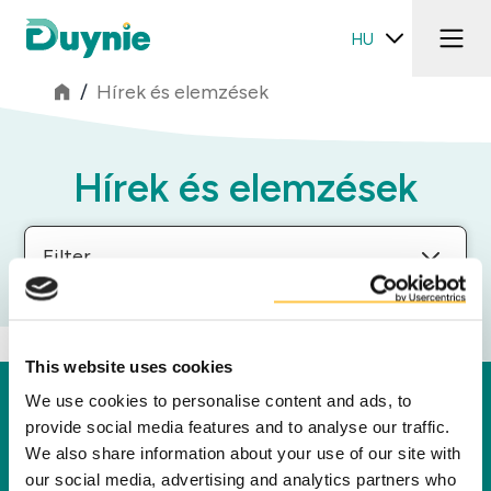
HU
/
Hírek és elemzések
Hírek és elemzések
Filter
This website uses cookies
We use cookies to personalise content and ads, to
Duynie
provide social media features and to analyse our traffic.
A Duynie vezető szerepet tölt be abban, hogy új
We also share information about your use of our site with
értéket teremtsen partnereink és a környezet
our social media, advertising and analytics partners who