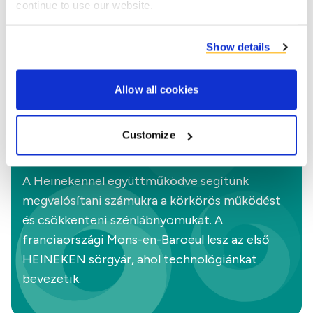
continue to use our website.
Co-product partners
Show details
Allow all cookies
Tudta?
Customize
Elindult a Project Circle
A Heinekennel együttműködve segítünk
megvalósítani számukra a körkörös működést
és csökkenteni szénlábnyomukat. A
franciaországi Mons-en-Baroeul lesz az első
HEINEKEN sörgyár, ahol technológiánkat
bevezetik.