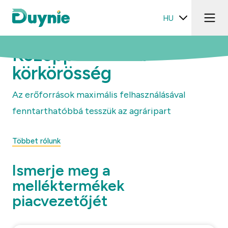
HU
Középpontban a
körkörösség
Az erőforrások maximális felhasználásával
fenntarthatóbbá tesszük az agráripart
Többet rólunk
Ismerje meg a
melléktermékek
piacvezetőjét