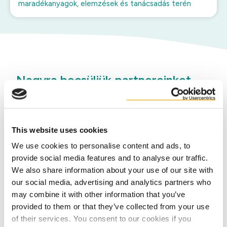
maradékanyagok, elemzések és tanácsadás terén
Nagyra becsüljük partnereinket
a melléktermékek iparágában
A Duynie szakértő partnere a
melléktermékek előállítóinak az
This website uses cookies
élelmiszer-, ital- és bioetanol-iparban
We use cookies to personalise content and ads, to
szerte Európában. Az általunk kiszolgált
provide social media features and to analyse our traffic.
vállalatok keményítőt, édesítőszereket és
We also share information about your use of our site with
etanolt állítanak elő, vagy a sörgyártásban,
our social media, advertising and analytics partners who
a burgonyafeldolgozásban, a cukoriparban,
may combine it with other information that you’ve
provided to them or that they’ve collected from your use
a zöldség- és gyümölcsiparban
of their services. You consent to our cookies if you
tevékenykednek.