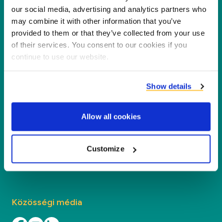
A Duynie vezető szerepet tölt be abban, hogy új
our social media, advertising and analytics partners who
értéket teremtsen partnereink és a környezet
may combine it with other information that you’ve
provided to them or that they’ve collected from your use
számára a melléktermékek új termékekké,
of their services. You consent to our cookies if you
szolgáltatásokká és alkalmazásokká történő
continue to use our website.
feldolgozásával.
Show details
Vállalat
Allow all cookies
Szegmensek
Kapcsolat
Customize
Keresse meg a helyi irodánkat
Közösségi média