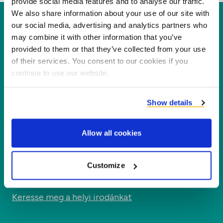
provide social media features and to analyse our traffic.
We also share information about your use of our site with
Duynie
our social media, advertising and analytics partners who
may combine it with other information that you’ve
A Duynie vezető szerepet tölt be abban, hogy új
provided to them or that they’ve collected from your use
értéket teremtsen partnereink és a környezet
of their services. You consent to our cookies if you
számára a melléktermékek új termékekké,
continue to use our website.
szolgáltatásokká és alkalmazásokká történő
feldolgozásával.
Show details
Vállalat
Allow all cookies
Szegmensek
Customize
Kapcsolat
Keresse meg a helyi irodánkat