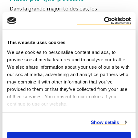
Dans la grande majorité des cas, les
coproduits sont directement transportés
du producteur à l'éleveur. Cependant, il est
parfois nécessaire de procéder à une
This website uses cookies
transformation avant de pouvoir les
utiliser pour l'alimentation du bétail. Nous
We use cookies to personalise content and ads, to
provide social media features and to analyse our traffic.
faisons tout ce qui est en notre pouvoir
We also share information about your use of our site with
pour éviter les émissions de carbone liées à
our social media, advertising and analytics partners who
la procédure de transformation et au
may combine it with other information that you’ve
transport des coproduits.
provided to them or that they’ve collected from your use
of their services. You consent to our cookies if you
continue to use our website.
Show details
Questions sur la durabilité ?