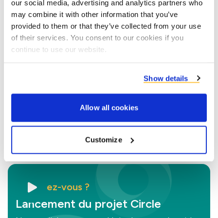
our social media, advertising and analytics partners who
dans les industries de l’alimentation, des
may combine it with other information that you’ve
boissons et des biocarburants à travers
provided to them or that they’ve collected from your use
l’Europe. Nous nous adressons aux
of their services. You consent to our cookies if you
entreprises des secteurs de l’amidon, des
continue to use our website.
édulcorants et de l’éthanol, de la brasserie,
de la transformation des pommes de terre,
Show details
du sucre et des fruits & légumes.
Allow all cookies
Co-product partners
Customize
Le saviez-vous ?
Lancement du projet Circle