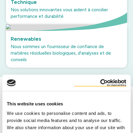
Technique
Nos solutions innovantes vous aident à concilier
performance et durabilité
Renewables
Nous sommes un fournisseur de confiance de
matières résiduelles biologiques, d'analyses et de
conseils
Nous misons sur nos partenaires
This website uses cookies
de coproduits
We use cookies to personalise content and ads, to
provide social media features and to analyse our traffic.
Duynie est le partenaire incontournable
We also share information about your use of our site with
des principaux producteurs de coproduits