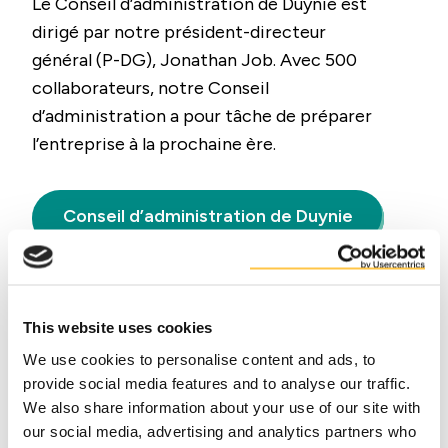
Le Conseil d’administration de Duynie est
dirigé par notre président-directeur
général (P-DG), Jonathan Job. Avec 500
collaborateurs, notre Conseil
d’administration a pour tâche de préparer
l’entreprise à la prochaine ère.
Conseil d’administration de Duynie
This website uses cookies
Le saviez-vous ?
We use cookies to personalise content and ads, to
Notre présence
provide social media features and to analyse our traffic.
We also share information about your use of our site with
Duynie est le plus grand transformateur
our social media, advertising and analytics partners who
européen de coproduits. Chaque année,