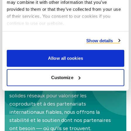
may combine it with other information that you’ve
nous traitons plus de 5,5 millions de tonnes
provided to them or that they’ve collected from your use
de coproduits. Notre forte présence dans
of their services. You consent to our cookies if you
20 pays européens nous permet de
continue to use our website.
soutenir les producteurs internationaux de
produits alimentaires, de boissons et de
Show details
biocarburants — dont beaucoup opèrent
au-delà des frontières. Grâce à un réseau de
Allow all cookies
vente mondial, nous commercialisons
activement nos produits à l'échelle
Customize
mondiale. Grâce à notre connaissance
approfondie des marchés locaux, à de
solides réseaux pour valoriser les
coproduits et à des partenariats
internationaux fiables, nous offrons la
stabilité et le soutien dont nos partenaires
ont besoin — où qu'ils se trouvent.