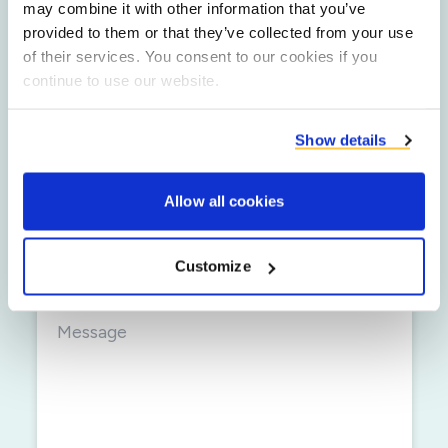
may combine it with other information that you’ve
provided to them or that they’ve collected from your use
of their services. You consent to our cookies if you
Nom
continue to use our website.
Nom de la société
Show details
Allow all cookies
Adresse mail
Customize
Numéro de téléphone