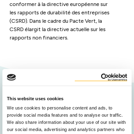
conformer à la directive européenne sur
les rapports de durabilité des entreprises
(CSRD). Dans le cadre du Pacte Vert, la
CSRD élargit la directive actuelle sur les
rapports non financiers.
Conseils
This website uses cookies
Vous produisez des aliments, des boissons ou
We use cookies to personalise content and ads, to
provide social media features and to analyse our traffic.
des biocarburants ? Obtenez des conseils
We also share information about your use of our site with
d’experts pour suivre et améliorer vos
our social media, advertising and analytics partners who
performances en matière de durabilité.