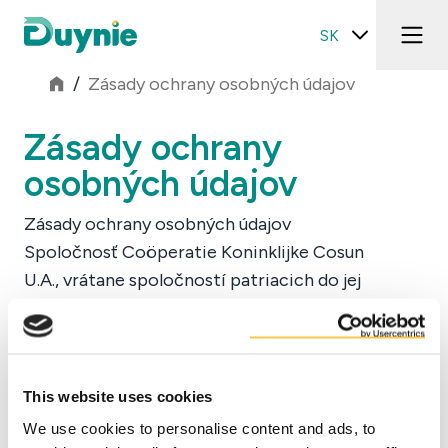
SK
/
Zásady ochrany osobných údajov
Zásady ochrany
osobných údajov
Zásady ochrany osobných údajov
Spoločnosť Coöperatie Koninklijke Cosun
U.A., vrátane spoločností patriacich do jej
skupiny (ďalej len „Cosun“) považuje za
dôležitú ochranu súkromia a údajov
zákazníkov a návštevníkov, ktorí získavajú
informácie prostredníctvom internetovej
This website uses cookies
Prečítajte si viac
stránky. Spoločnosť Cosun preto prijala
We use cookies to personalise content and ads, to