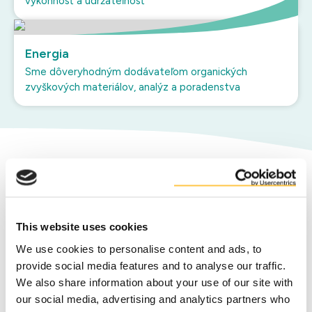
výkonnosť a udržateľnosť
Energia
Sme dôveryhodným dodávateľom organických
zvyškových materiálov, analýz a poradenstva
Vážime si našich partnerov v
oblasti vedľajších produktov
This website uses cookies
Spoločnosť Duynie je odborným
We use cookies to personalise content and ads, to
partnerom popredných výrobcov
provide social media features and to analyse our traffic.
vedľajších produktov
v potravinárskom,
We also share information about your use of our site with
nápojovom a biopalivovom priemysle v
our social media, advertising and analytics partners who
celej Európe. Slúžime spoločnostiam