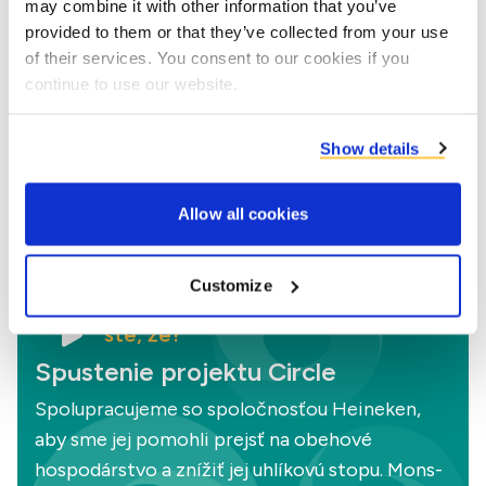
may combine it with other information that you’ve
pôsobiacim v oblasti výroby škrobu,
provided to them or that they’ve collected from your use
sladidiel a etanolu, pivovarníctva,
of their services. You consent to our cookies if you
continue to use our website.
spracovania zemiakov, cukru a ovocia a
zeleniny.
Show details
Co-product partners
Allow all cookies
Customize
Vedeli ste, že?
Spustenie projektu Circle
Spolupracujeme so spoločnosťou Heineken,
aby sme jej pomohli prejsť na obehové
hospodárstvo a znížiť jej uhlíkovú stopu. Mons-