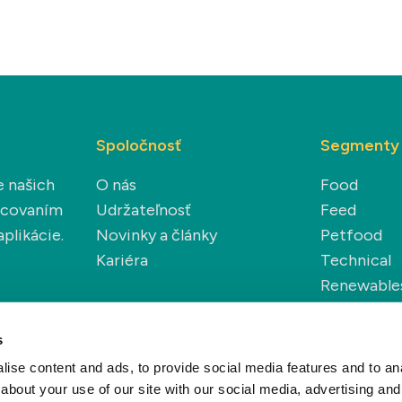
Spoločnosť
Segmenty
e našich
O nás
Food
racovaním
Udržateľnosť
Feed
plikácie.
Novinky a články
Petfood
Kariéra
Technical
Renewable
s
ise content and ads, to provide social media features and to anal
about your use of our site with our social media, advertising and