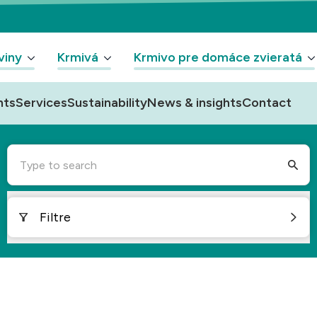
viny
Krmivá
Krmivo pre domáce zvieratá
nts
Services
Sustainability
News & insights
Contact
Type to search
Filtre