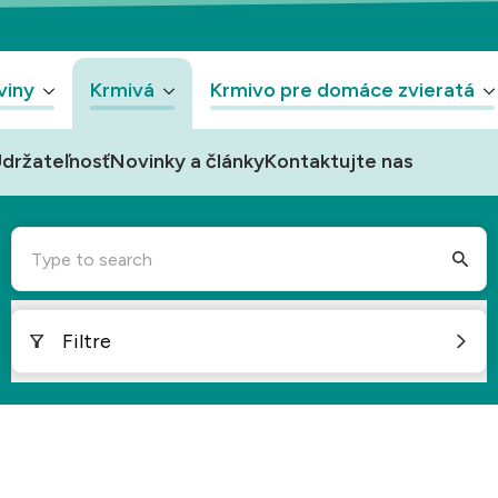
viny
Krmivá
Krmivo pre domáce zvieratá
držateľnosť
Novinky a články
Kontaktujte nas
Type to search
Filtre