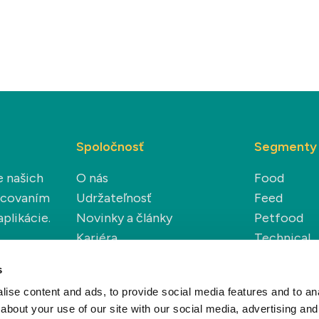
Spoločnosť
Segmenty
e našich
O nás
Food
racovaním
Udržateľnosť
Feed
plikácie.
Novinky a články
Petfood
Kariéra
Technical
Renewable
s
ise content and ads, to provide social media features and to anal
about your use of our site with our social media, advertising and