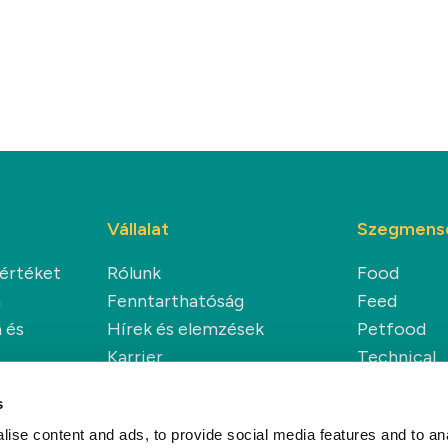
Vállalat
Szegmens
 értéket
Rólunk
Food
a
Fenntarthatóság
Feed
 és
Hírek és elemzések
Petfood
Karrier
Technical
Renewable
s
ise content and ads, to provide social media features and to anal