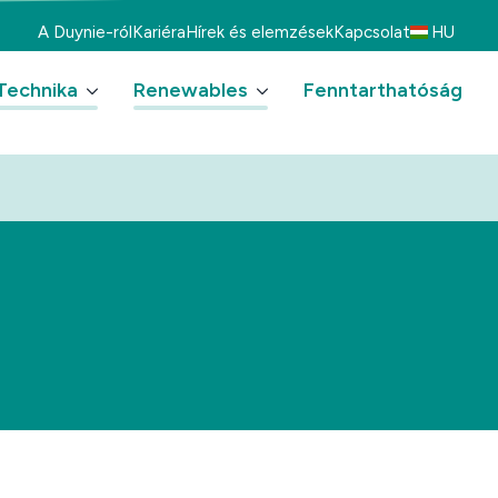
A Duynie-ról
Kariéra
Hírek és elemzések
Kapcsolat
HU
Technika
Renewables
Fenntarthatóság