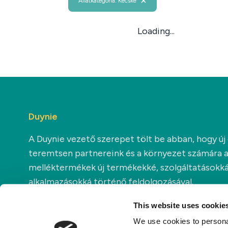
Állatkategória: Kecske
Loading...
Duynie
A Duynie vezető szerepet tölt be abban, hogy új
teremtsen partnereink és a környezet számára 
melléktermékek új termékekké, szolgáltatásokká
alkalmazásokká történő feldolgozásával.
This website uses cookie
We use cookies to personal