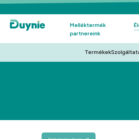
Melléktermék
Él
partnereink
Termékek
Szolgáltat