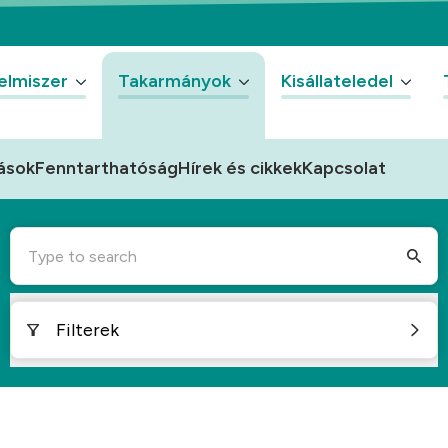
elmiszer
Takarmányok
Kisállateledel
ások
Fenntarthatóság
Hírek és cikkek
Kapcsolat
Type to search
Filterek