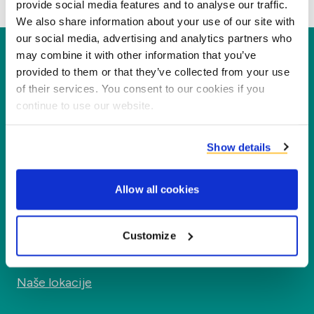
provide social media features and to analyse our traffic.
naveden kao: „Kupac", a koji se odnose na
We also share information about your use of our site with
prodaju robe, usluge i/ili posao.
our social media, advertising and analytics partners who
Primjenjivost bilo kojih drugih općih
Duynie
may combine it with other information that you’ve
provided to them or that they’ve collected from your use
uvjeta (kupnje) ovime se izričito odbija.
Duynie je lider u stvaranju nove vrijednosti za
of their services. You consent to our cookies if you
1.3
Od ovih općih uvjeta može se odstupiti
naše partnere, kupce i okoliš preradom
continue to use our website.
samo ugovorom sklopljenim u pisanom
nusproizvoda u nove proizvode, usluge i
obliku.
aplikacije.
Show details
1.4
U slučaju sukoba između ovih općih
uvjeta i ugovora u pisanom obliku, ugovori
Tvrtka
u pisanom obliku imaju prednost nad ovim
Allow all cookies
općim uvjetima.
Segmenti
Customize
Članak 2. Ponude, sporazum
Kontakt
Naše lokacije
2.1
Sve ponude od strane Duynie-a su
neobvezujuće, a cijene su izražene bez