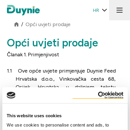
HR
/
Opći uvjeti prodaje
Opći uvjeti prodaje
Članak 1. Primjenjivost
1.1
Ove opće uvjete primjenjuje Duynie Feed
Hrvatska d.o.o., Vinkovačka cesta 68,
Osijek, Hrvatska, u daljnjem tekstu
navedeno kao: „Duynie”.
Pročitaj više
1.2
Ovi opći uvjeti primjenjuju se na sve
ponude koje Duynie daje, kao i na sve
This website uses cookies
ugovore i/ili pravne akte između Duynie i
Preuzmite PDF
We use cookies to personalise content and ads, to
(potencijalnog) kupca, u daljnjem tekstu