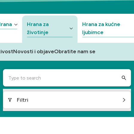
Hrana
Hrana za
Hrana za kućne
životinje
ljubimce
ivost
Novosti i objave
Obratite nam se
Type to search
Filtri