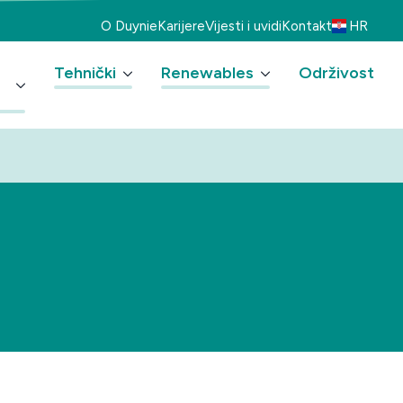
O Duynie
Karijere
Vijesti i uvidi
Kontakt
HR
Tehnički
Renewables
Održivost