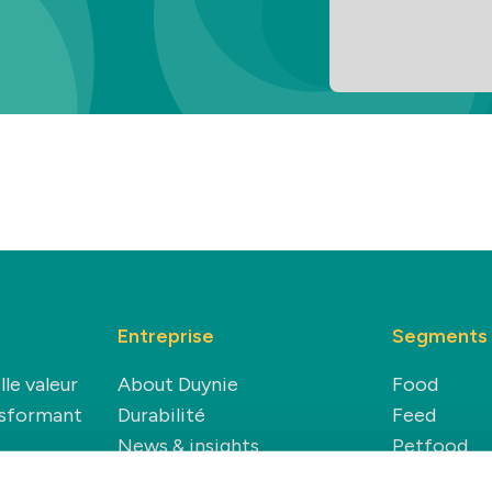
Entreprise
Segments
lle valeur
About Duynie
Food
nsformant
Durabilité
Feed
News & insights
Petfood
Carrière
Technical