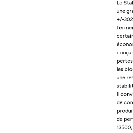
Le Sta
une gr
+/-302°
fermen
certai
économ
conçu 
pertes 
les bi
une ré
stabil
Il conv
de com
produi
de per
13500