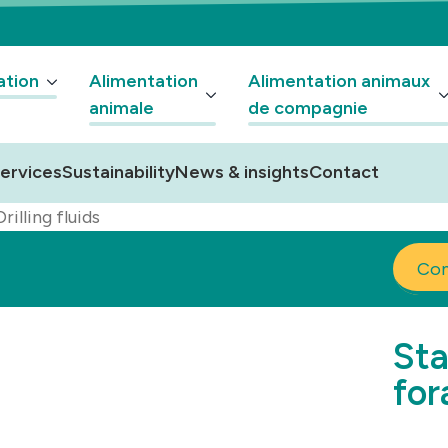
ation
Alimentation
Alimentation animaux
animale
de compagnie
ervices
Sustainability
News & insights
Contact
rilling fluids
Co
Sta
for