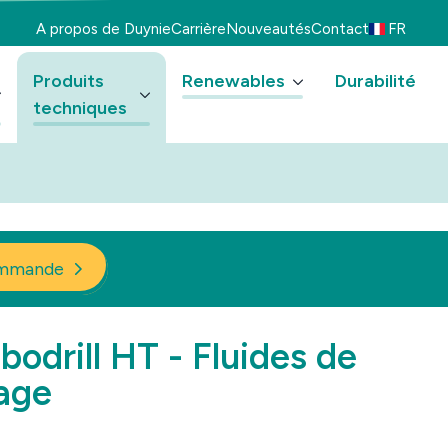
A propos de Duynie
Carrière
Nouveautés
Contact
FR
Produits
Renewables
Durabilité
techniques
mmande
bodrill HT - Fluides de
age