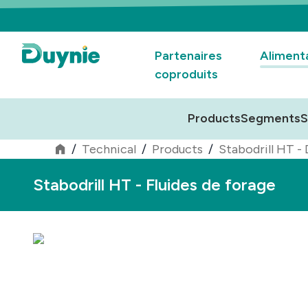
Partenaires
Aliment
coproduits
Products
Segments
S
/
Technical
/
Products
/
Stabodrill HT - D
Stabodrill HT - Fluides de forage