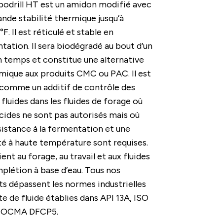
bodrill HT est un amidon modifié avec
ande stabilité thermique jusqu’à
F. Il est réticulé et stable en
tation. Il sera biodégradé au bout d’un
n temps et constitue une alternative
ique aux produits CMC ou PAC. Il est
comme un additif de contrôle des
fluides dans les fluides de forage où
ocides ne sont pas autorisés mais où
sistance à la fermentation et une
ité à haute température sont requises.
ient au forage, au travail et aux fluides
plétion à base d’eau. Tous nos
ts dépassent les normes industrielles
te de fluide établies dans API 13A, ISO
, OCMA DFCP5.