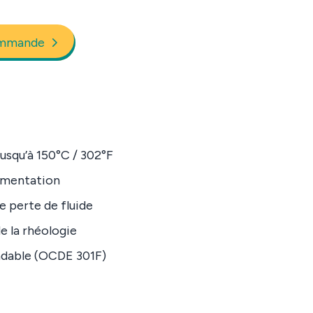
mmande
jusqu’à 150°C / 302°F
ermentation
e perte de fluide
e la rhéologie
adable (OCDE 301F)