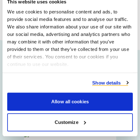
This website uses cookies
Nous fournissons des produits circulaires
We use cookies to personalise content and ads, to
aux usines de purification d'eau
provide social media features and to analyse our traffic.
We also share information about your use of our site with
our social media, advertising and analytics partners who
may combine it with other information that you’ve
provided to them or that they’ve collected from your use
of their services. You consent to our cookies if you
continue to use our website.
Nos segments
Show details
Filters
Allow all cookies
Installations de biogaz
Customize