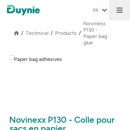
FR
Novinexx
P130 -
/
Technical
/
Products
/
Paper bag
glue
Novinexx P130 - Colle pour
sacs en papier