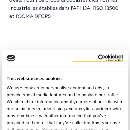
d’eau. Tous nos produits dépassent les normes
industrielles établies dans l’API 13A, l’ISO 13500
et l’OCMA DFCP5.
Faits
This website uses cookies
We use cookies to personalise content and ads, to
Avantages
provide social media features and to analyse our traffic.
We also share information about your use of our site with
our social media, advertising and analytics partners who
may combine it with other information that you’ve
provided to them or that they’ve collected from your use
of their services. You consent to our cookies if you