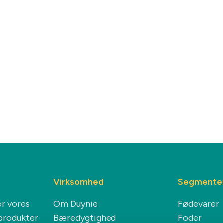
Virksomhed
Segmente
or vores
Om Duynie
Fødevarer
iprodukter
Bæredygtighed
Foder