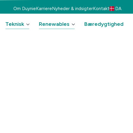
Om Duynie
Karriere
Nyheder & indsigter
Kontakt
DA
Teknisk
Renewables
Bæredygtighed