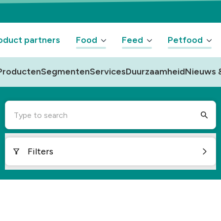
oduct partners
Food
Feed
Petfood
Producten
Segmenten
Services
Duurzaamheid
Nieuws &
Type to search
Filters