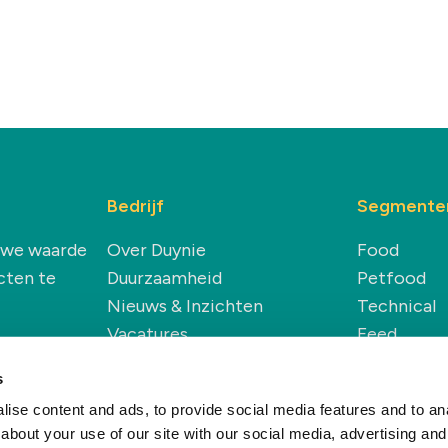
Bedrijf
Segmente
euwe waarde
Over Duynie
Food
cten te
Duurzaamheid
Petfood
Nieuws & Inzichten
Technical
Vacatures
Feed
Renewable
s
ise content and ads, to provide social media features and to anal
about your use of our site with our social media, advertising and