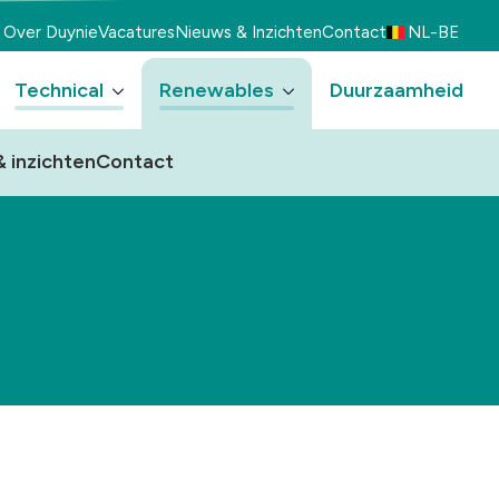
Over Duynie
Vacatures
Nieuws & Inzichten
Contact
NL-BE
Technical
Renewables
Duurzaamheid
 inzichten
Contact