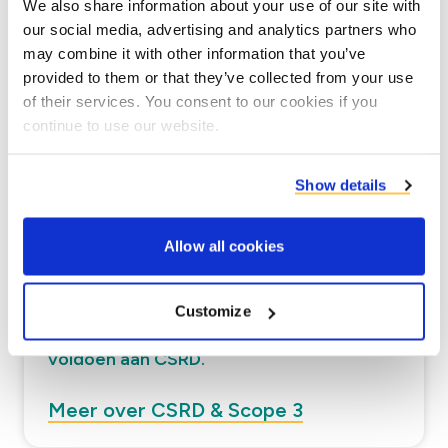
We also share information about your use of our site with
klimaatverandering
our social media, advertising and analytics partners who
may combine it with other information that you’ve
Onze duurzaamheidswaarde
provided to them or that they’ve collected from your use
of their services. You consent to our cookies if you
continue to use our website.
Show details
Allow all cookies
Customize
Het gebruik van co-producten om uw
scope 3-emissies te verminderen en te
voldoen aan CSRD.
Meer over CSRD & Scope 3