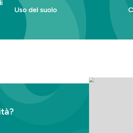
i
Uso del suolo
C
I coprodotti non competono per i terreni agricoli
L’
con il cibo umano.
l’
Read more
R
ità?