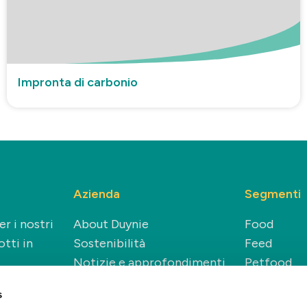
Impronta di carbonio
Azienda
Segmenti
r i nostri
About Duynie
Food
tti in
Sostenibilità
Feed
Notizie e approfondimenti
Petfood
Carriere
Technical
s
Renewable