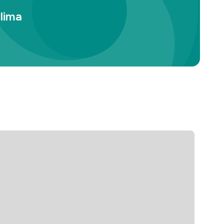
lima
utilizzo di coprodotti come mangime riduce
impronta di carbonio.
ead more