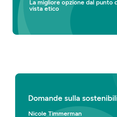
La migliore opzione dal punto d
vista etico
Moerman’s Ladder is a frequently used model to
provide direction.
Read more
Domande sulla sostenibil
Nicole Timmerman