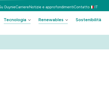
Su Duynie
Carriere
Notizie e approfondimenti
Contatto
IT
Tecnologia
Renewables
Sostenibilità