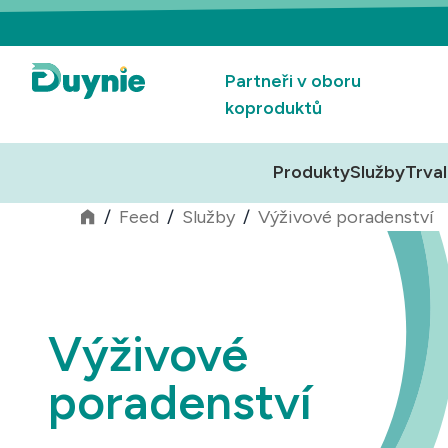
Partneři v oboru
koproduktů
Produkty
Služby
Trval
/
Feed
/
Služby
/
Výživové poradenství
Výživové
poradenství