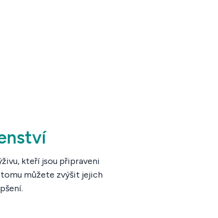
enství
vu, kteří jsou připraveni
 tomu můžete zvýšit jejich
pšení.