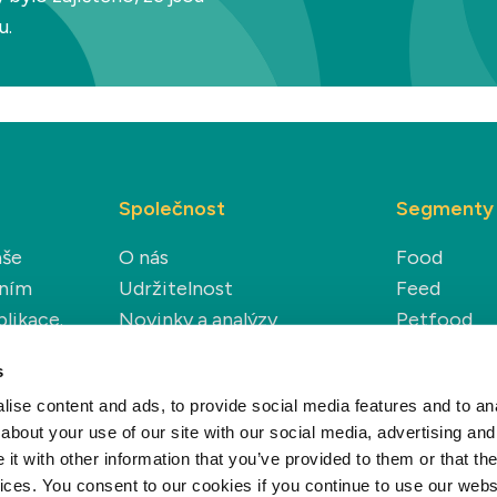
u.
Společnost
Segmenty
aše
O nás
Food
áním
Udržitelnost
Feed
plikace.
Novinky a analýzy
Petfood
Kariéra
Technical
s
Renewable
ise content and ads, to provide social media features and to anal
about your use of our site with our social media, advertising and
t with other information that you’ve provided to them or that the
vices. You consent to our cookies if you continue to use our webs