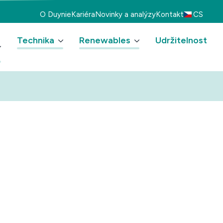
O Duynie
Kariéra
Novinky a analýzy
Kontakt
CS
Technika
Renewables
Udržitelnost