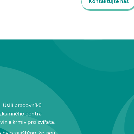
Kontaktujte nás
. Úsilí pracovníků
výzkumného centra
in a krmiv pro zvířata.
 bylo zajištěno, že jsou