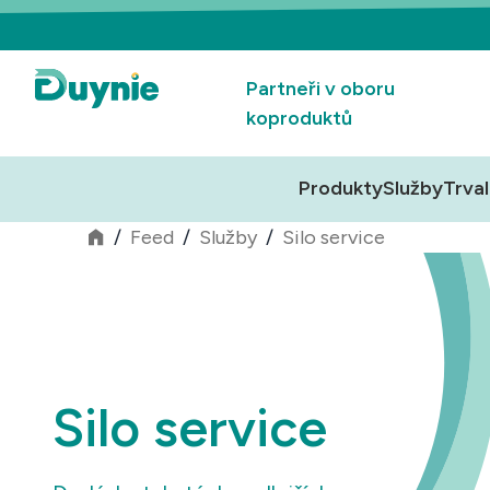
Partneři v oboru
koproduktů
Produkty
Služby
Trval
/
Feed
/
Služby
/
Silo service
Silo service