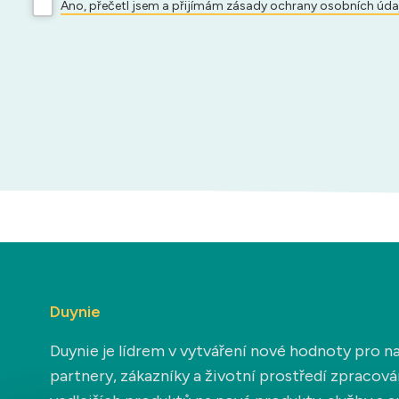
Ano, přečetl jsem a přijímám zásady ochrany osobních úda
Duynie
Duynie je lídrem v vytváření nové hodnoty pro n
partnery, zákazníky a životní prostředí zpracov