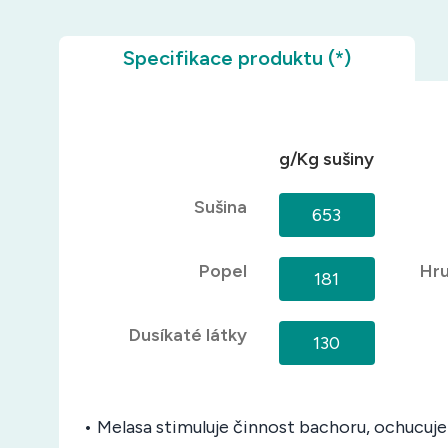
Specifikace produktu (*)
g/Kg sušiny
Sušina
653
Popel
Hru
181
Dusíkaté látky
130
• Melasa stimuluje činnost bachoru, ochucuje