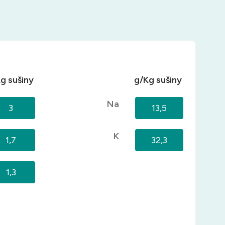
g sušiny
g/Kg sušiny
Na
3
13,5
K
1,7
32,3
1,3