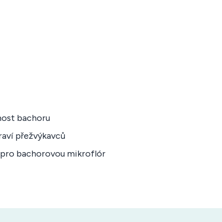
nnost bachoru
draví přežvýkavců
e pro bachorovou mikroflór