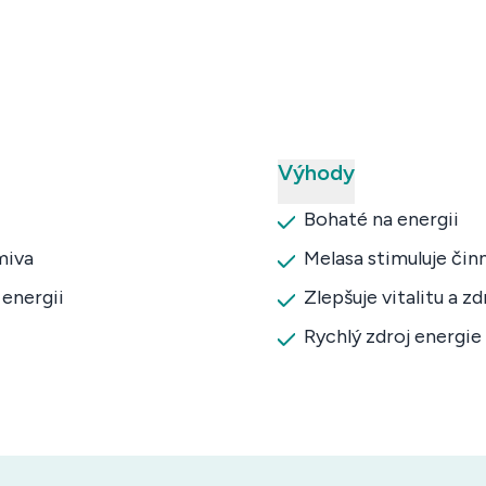
Výhody
Bohaté na energii
miva
Melasa stimuluje či
 energii
Zlepšuje vitalitu a z
Rychlý zdroj energi