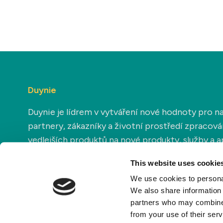
Duynie
Duynie je lídrem v vytváření nové hodnoty pro n
partnery, zákazníky a životní prostředí zpracov
vedlejších produktů na nové produkty, služby a a
This website uses cookie
We use cookies to personal
We also share information 
partners who may combine i
from your use of their ser