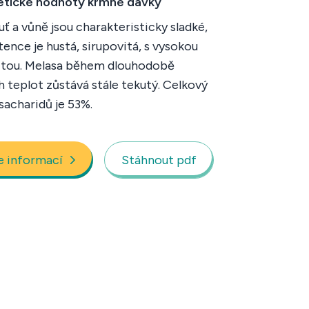
etické hodnoty krmné dávky
uť a vůně jsou charakteristicky sladké,
tence je hustá, sirupovitá, s vysokou
itou. Melasa během dlouhodobě
h teplot zůstává stále tekutý. Celkový
sacharidů je 53%.
e informací
Stáhnout pdf