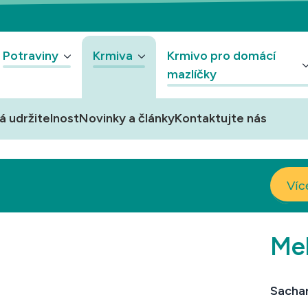
Potraviny
Krmiva
Krmivo pro domácí
mazlíčky
á udržitelnost
Novinky a články
Kontaktujte nás
Víc
Me
Sachar