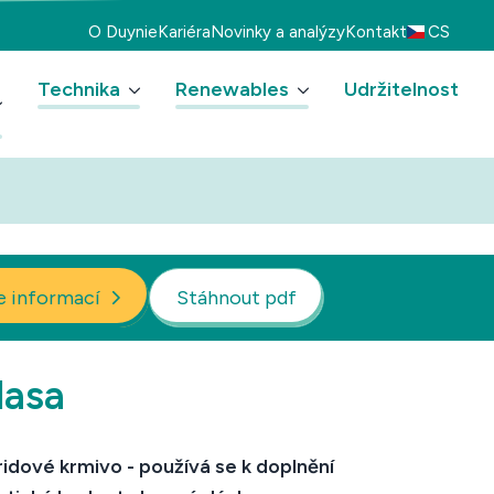
O Duynie
Kariéra
Novinky a analýzy
Kontakt
CS
Technika
Renewables
Udržitelnost
e informací
Stáhnout pdf
lasa
idové krmivo - používá se k doplnění