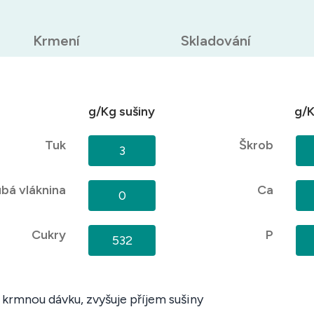
Krmení
Skladování
g/Kg sušiny
g/K
Tuk
Škrob
3
bá vláknina
Ca
0
Cukry
P
532
 krmnou dávku, zvyšuje příjem sušiny