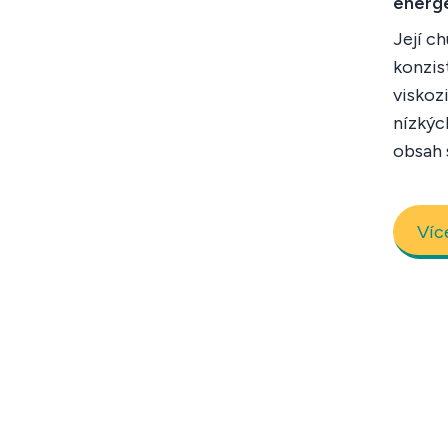
energ
Její ch
konzis
viskoz
nízkýc
obsah 
Víc