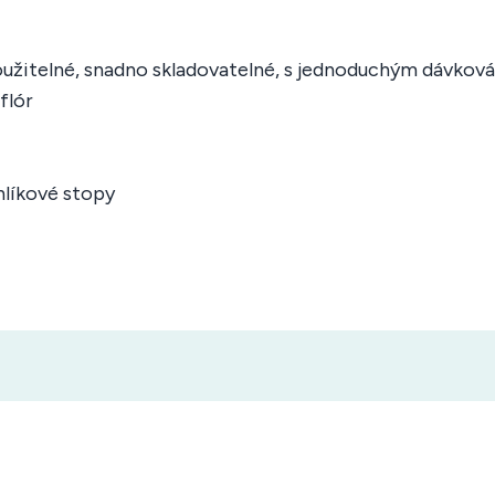
užitelné, snadno skladovatelné, s jednoduchým dávkov
flór
uhlíkové stopy