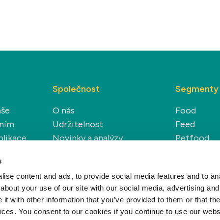
Společnost
Segmenty
aše
O nás
Food
áním
Udržitelnost
Feed
plikace.
Novinky a analýzy
Petfood
Kariéra
Technical
s
Renewable
ise content and ads, to provide social media features and to anal
about your use of our site with our social media, advertising and
t with other information that you’ve provided to them or that the
vices. You consent to our cookies if you continue to use our webs