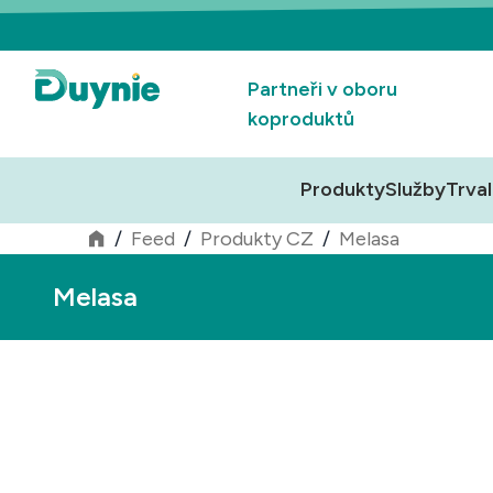
Partneři v oboru
koproduktů
Produkty
Služby
Trval
/
Feed
/
Produkty CZ
/
Melasa
Melasa