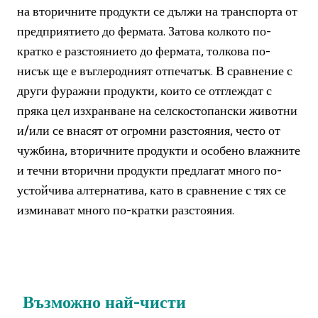
на вторичните продукти се дължи на транспорта от
предприятието до фермата. Затова колкото по-
кратко е разстоянието до фермата, толкова по-
нисък ще е въглеродният отпечатък. В сравнение с
други фуражни продукти, които се отглеждат с
пряка цел изхранване на селскостопански животни
и/или се внасят от огромни разстояния, често от
чужбина, вторичните продукти и особено влажните
и течни вторични продукти предлагат много по-
устойчива алтернатива, като в сравнение с тях се
изминават много по-кратки разстояния.
Възможно най-чисти