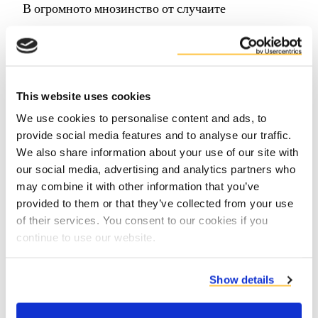
В огромното мнозинство от случаите
вторичните продукти се транспортират
директно от производителя до фермата.
Понякога обаче се налага допълнителна
обработка на вторичните продукти. Правим
This website uses cookies
всичко възможно, за да предотвратим
We use cookies to personalise content and ads, to
въглеродните емисии от процедурата по
provide social media features and to analyse our traffic.
преработка и транспортиране на вторичните
We also share information about your use of our site with
продукти.
our social media, advertising and analytics partners who
may combine it with other information that you’ve
provided to them or that they’ve collected from your use
of their services. You consent to our cookies if you
continue to use our website.
Въпроси относно
Show details
устойчивостта?