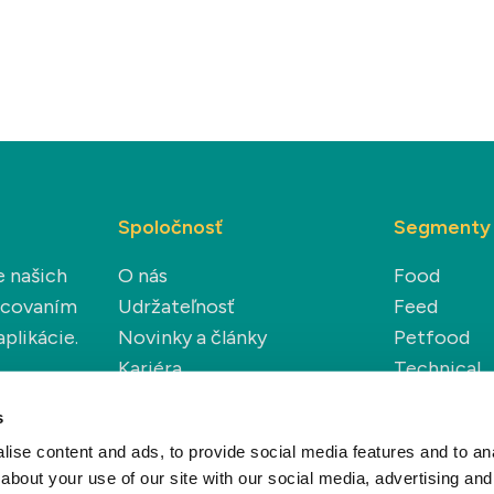
Spoločnosť
Segmenty
e našich
O nás
Food
racovaním
Udržateľnosť
Feed
plikácie.
Novinky a články
Petfood
Kariéra
Technical
Renewable
s
ise content and ads, to provide social media features and to anal
about your use of our site with our social media, advertising and