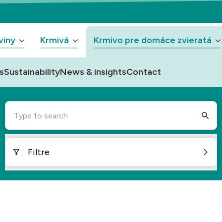
viny
Krmivá
Krmivo pre domáce zvieratá
s
Sustainability
News & insights
Contact
Type to search
Filtre