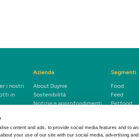
Azienda
Segmenti
r i nostri
About Duynie
Food
tti in
Sostenibilità
Feed
Notizie e approfondimenti
Petfood
Carriere
Technical
s
Renewable
ise content and ads, to provide social media features and to anal
about your use of our site with our social media, advertising and