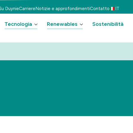
Su Duynie
Carriere
Notizie e approfondimenti
Contatto
IT
Tecnologia
Renewables
Sostenibilità