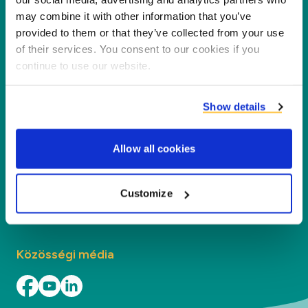
értéket teremtsen partnereink és a környezet
may combine it with other information that you’ve
számára a melléktermékek új termékekké,
provided to them or that they’ve collected from your use
szolgáltatásokká és alkalmazásokká történő
of their services. You consent to our cookies if you
feldolgozásával.
continue to use our website.
Vállalat
Show details
Szegmensek
Allow all cookies
Kapcsolat
Customize
Keresse meg a helyi irodánkat
Közösségi média