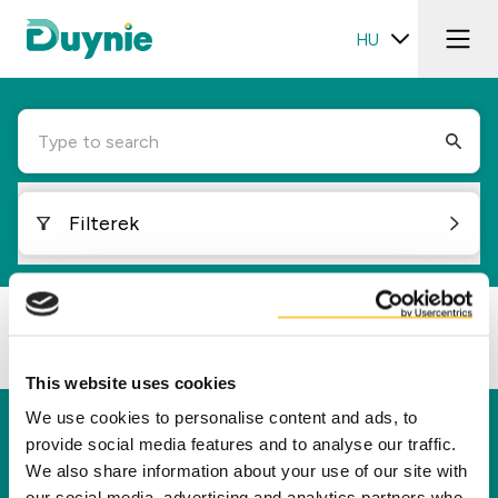
HU
Type to search
Filterek
Loading...
This website uses cookies
We use cookies to personalise content and ads, to
Duynie
provide social media features and to analyse our traffic.
We also share information about your use of our site with
A Duynie vezető szerepet tölt be abban, hogy új
our social media, advertising and analytics partners who